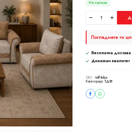
На залиха
ТДФ
Д
Кико
quantity
Погледнете ги шт
Бесплатна достава
Докажан квалитет
SKU:
tdf-kiko
Категорија:
ТДФ