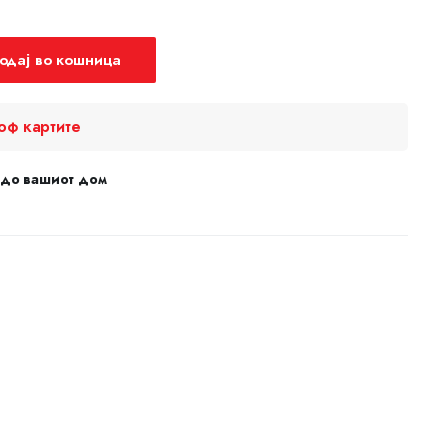
одај во кошница
оф картите
 до вашиот дом