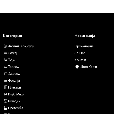
Категории
Навигација
Аголни Гарнитури
Продавница
Лежај
За Нас
ТДФ
Контакт
Тросед
Штоф Карти
Двосед
Фотелја
Плакари
Клуб Маси
Комоди
Претсобја