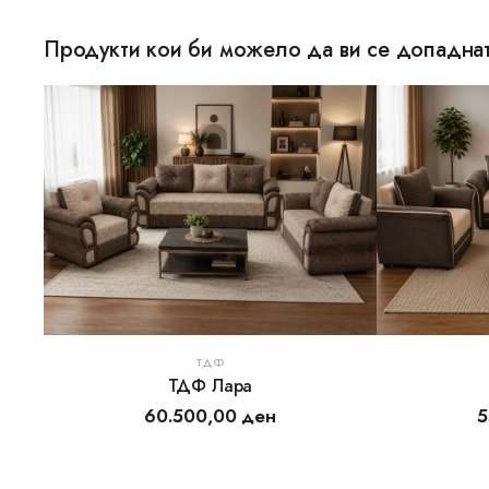
Продукти кои би можело да ви се допадна
ТДФ
ТДФ Лара
ДОДАЈ ВО КОШНИЦА
ДОД
60.500,00
ден
5