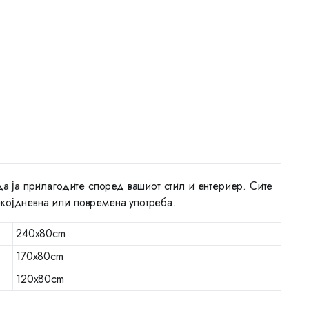
да ја прилагодите според вашиот стил и ентериер. Сите
екојдневна или повремена употреба.
240x80cm
170x80cm
120x80cm