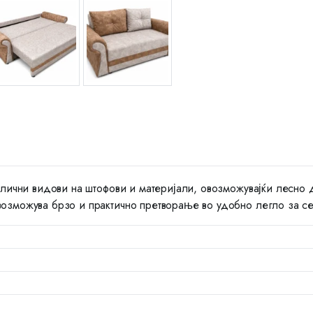
азлични видови на штофови и материјали, овозможувајќи лесно 
возможува брзо и практично претворање во удобно легло за с