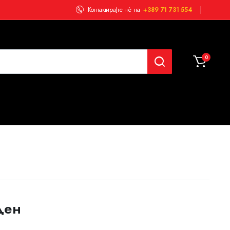
Контактирајте нѐ на
+389 71 731 554
0
ден