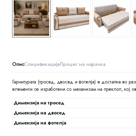
Опис
Спецификација
Процес на нарачка
Гарнитурата (тросед, двосед и фотелја) е достапна во р
елементи се изработени со механизам на преклоп, кој о
Димензија на тросед
Димензија на двосед
Димензија на фотелја