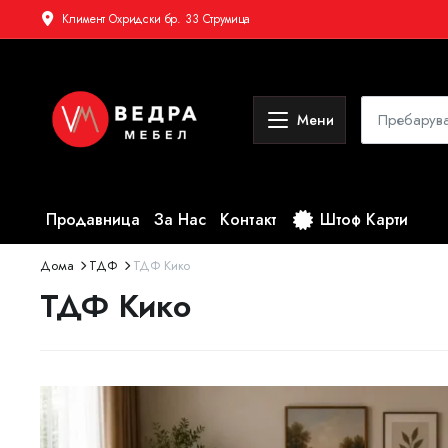
Климент Охридски бр. 33 Струмица
Мени
Продавница
За Нас
Контакт
Штоф Карти
Дома
ТДФ
ТДФ Кико
ТДФ Кико