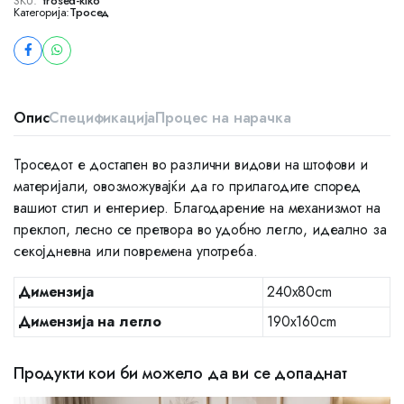
SKU:
trosed-kiko
Категорија:
Тросед
Опис
Спецификација
Процес на нарачка
Троседот е достапен во различни видови на штофови и
материјали, овозможувајќи да го прилагодите според
вашиот стил и ентериер. Благодарение на механизмот на
преклоп, лесно се претвора во удобно легло, идеално за
секојдневна или повремена употреба.
Димензија
240x80cm
Димензија на легло
190x160cm
Продукти кои би можело да ви се допаднат