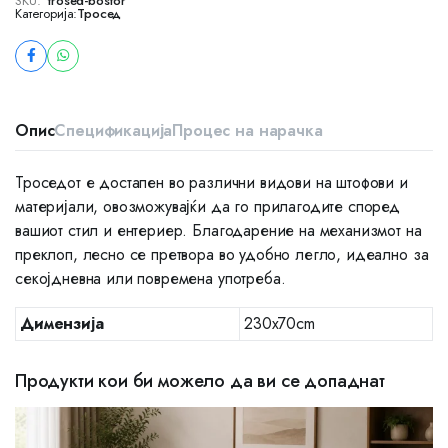
SKU:
trosed-bosfor
Категорија:
Тросед
Опис
Спецификација
Процес на нарачка
Троседот е достапен во различни видови на штофови и
материјали, овозможувајќи да го прилагодите според
вашиот стил и ентериер. Благодарение на механизмот на
преклоп, лесно се претвора во удобно легло, идеално за
секојдневна или повремена употреба.
Димензија
230x70cm
Продукти кои би можело да ви се допаднат